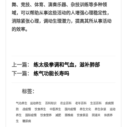
舞、竞技、体育、演奏乐器、杂技训练等多种领
域，可以帮助从事这些活动的人增强心理稳定性，
消除紧张心理，调动生理潜力，提高其所从事活动
的效率。
上一篇
：
练太极拳调和气血，滋补肺部
下一篇
：
练气功能长寿吗
标签：
气功养生
运动养生
百科知识
农业百科
老年百科
生活百科
疾病预
防
战疫情
饮食养生
中医养生
国内疫情
养生文化
养生杂谈
运动
养生
国际疫情
饮食营养
减肥
颈椎病
饮食禁忌
阴道炎
体质养
生
糖尿病