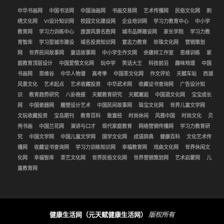
中华书画网
中国书法网
中国油画网
书画交易网
艺术传播网
民俗文化网
刺
绣文化网
VI设计知识网
校园文化建设网
企业培训网
学习力教育中心
中小学
教育网
学习力训练中心
旅游风景名胜网
城市品牌建设网
家长学院
学习力教
育智库
学习型城市建设
域名投资知识网
意志力教育
珍珠文化网
营销策划
网
世界民间故事网
童话故事网
中小学生作文网
余建祥工作室
思维训练
家
庭教育顶层设计
中国爱情文化网
玩中学
笑话大王
科技前沿
趣味地理
中国
书画网
思维谷
中华人物谱
高考季
中国茶文化网
作文评论
天赋车站
西湖
风景文化
艺术起点
艺术收藏投资
中华武术网
收藏证书查询网
广告设计知
识
教育趋势研究
八卦晚报
天赋教育研究
天赋邂逅
中国酒文化网
宝宝成长
网
中国瓷器网
雕塑设计艺术
中国民间故事网
珠宝文化网
世界儿童文学网
文玩收藏投资
宝岛期刊
教育百科
致富经
时尚休闲
风雅中国
时尚文化
贝
壳书画
中国兰花网
演讲与口才
现代家庭教育
网络营销传播网
学习力教育研
究
中国文学网
中国儿童文学网
国学文化网
成语辞典
健康百科
文化艺术传
播网
收藏证书查询网
学习力训练知识网
幸福教育网
戏曲文化网
世界休闲文
化网
幸福智库
茶艺文化网
世界民俗文化网
世界营销策划网
艺术启蒙网
儿
童教育网
健康生活网（元天赋健康生活网）
版权所有