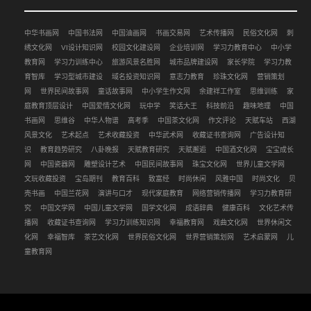
中华书画网
中国书法网
中国油画网
书画交易网
艺术传播网
民俗文化网
刺
绣文化网
VI设计知识网
校园文化建设网
企业培训网
学习力教育中心
中小学
教育网
学习力训练中心
旅游风景名胜网
城市品牌建设网
家长学院
学习力教
育智库
学习型城市建设
域名投资知识网
意志力教育
珍珠文化网
营销策划
网
世界民间故事网
童话故事网
中小学生作文网
余建祥工作室
思维训练
家
庭教育顶层设计
中国爱情文化网
玩中学
笑话大王
科技前沿
趣味地理
中国
书画网
思维谷
中华人物谱
高考季
中国茶文化网
作文评论
天赋车站
西湖
风景文化
艺术起点
艺术收藏投资
中华武术网
收藏证书查询网
广告设计知
识
教育趋势研究
八卦晚报
天赋教育研究
天赋邂逅
中国酒文化网
宝宝成长
网
中国瓷器网
雕塑设计艺术
中国民间故事网
珠宝文化网
世界儿童文学网
文玩收藏投资
宝岛期刊
教育百科
致富经
时尚休闲
风雅中国
时尚文化
贝
壳书画
中国兰花网
演讲与口才
现代家庭教育
网络营销传播网
学习力教育研
究
中国文学网
中国儿童文学网
国学文化网
成语辞典
健康百科
文化艺术传
播网
收藏证书查询网
学习力训练知识网
幸福教育网
戏曲文化网
世界休闲文
化网
幸福智库
茶艺文化网
世界民俗文化网
世界营销策划网
艺术启蒙网
儿
童教育网