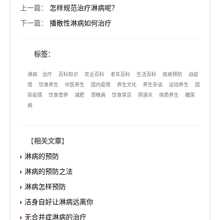
上一篇
：
怎样规范治疗淋病呢？
下一篇
：
播散性淋病如何治疗
标签：
淋病
治疗
百科知识
农业百科
老年百科
生活百科
疾病预防
战疫
情
饮食养生
中医养生
国内疫情
养生文化
养生杂谈
运动养生
国
际疫情
饮食营养
减肥
颈椎病
饮食禁忌
阴道炎
体质养生
糖尿
病
【
相关文章
】
淋病的预防
淋病的预防之法
淋病怎样预防
洁身自好让淋病远离你
无合并症淋病的治疗