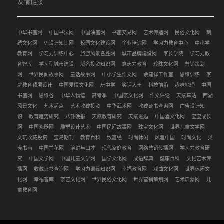
友情链接
中华书画网
中国书法网
中国油画网
书画交易网
艺术传播网
民俗文化网
刺
绣文化网
VI设计知识网
校园文化建设网
企业培训网
学习力教育中心
中小学
教育网
学习力训练中心
旅游风景名胜网
城市品牌建设网
家长学院
学习力教
育智库
学习型城市建设
域名投资知识网
意志力教育
珍珠文化网
营销策划
网
世界民间故事网
童话故事网
中小学生作文网
余建祥工作室
思维训练
家
庭教育顶层设计
中国爱情文化网
玩中学
笑话大王
科技前沿
趣味地理
中国
书画网
思维谷
中华人物谱
高考季
中国茶文化网
作文评论
天赋车站
西湖
风景文化
艺术起点
艺术收藏投资
中华武术网
收藏证书查询网
广告设计知
识
教育趋势研究
八卦晚报
天赋教育研究
天赋邂逅
中国酒文化网
宝宝成长
网
中国瓷器网
雕塑设计艺术
中国民间故事网
珠宝文化网
世界儿童文学网
文玩收藏投资
宝岛期刊
教育百科
致富经
时尚休闲
风雅中国
时尚文化
贝
壳书画
中国兰花网
演讲与口才
现代家庭教育
网络营销传播网
学习力教育研
究
中国文学网
中国儿童文学网
国学文化网
成语辞典
健康百科
文化艺术传
播网
收藏证书查询网
学习力训练知识网
幸福教育网
戏曲文化网
世界休闲文
化网
幸福智库
茶艺文化网
世界民俗文化网
世界营销策划网
艺术启蒙网
儿
童教育网