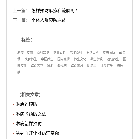
上一篇
：
怎样预防麻疹和流脑呢？
下一篇
：
个体人群预防麻疹
标签：
麻疹
疫苗
百科知识
农业百科
老年百科
生活百科
疾病预防
战疫
情
饮食养生
中医养生
国内疫情
养生文化
养生杂谈
运动养生
国
际疫情
饮食营养
减肥
颈椎病
饮食禁忌
阴道炎
体质养生
糖尿
病
【
相关文章
】
淋病的预防
淋病的预防之法
淋病怎样预防
洁身自好让淋病远离你