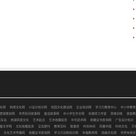
化网
刺绣文化网
VI设计知识网
校园文化建设网
企业培训网
学习力教育中心
中小学教育
营销策划网
世界民间故事网
童话故事网
中小学生作文网
余建祥工作室
思维训练
家庭教
赋车站
西湖风景文化
艺术起点
艺术收藏投资
中华武术网
收藏证书查询网
广告设计知识
童文学网
文玩收藏投资
宝岛期刊
教育百科
致富经
时尚休闲
风雅中国
时尚文化
贝
文化艺术传播网
收藏证书查询网
学习力训练知识网
幸福教育网
戏曲文化网
世界休闲文