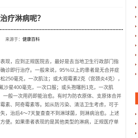
治疗淋病呢？
 来源于：
健康百科
现，应到正规医院去，最好是去当地卫生行政部门指
确诊即行治疗。一般来说，95％以上的患者是无合并症
松250毫克，一次肌注；或大观霉素2克（宫颈炎4克），
氟沙星400毫克，一次口服；或头孢噻肟1克，一次肌
，一般一次用药即能治愈。有时为防衣原体、支原体合并
拉霉素、阿奇霉素等。如从防污染、清洁卫生考虑，可于
失，治后4～7天复查查不到淋球菌，则淋病治愈。上述
又方便。如果患者表现的是其他类型的淋病，正规医疗单