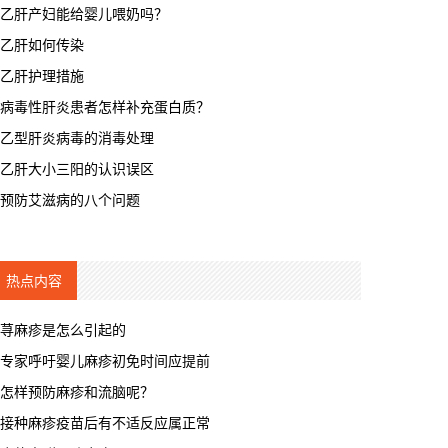
乙肝产妇能给婴儿喂奶吗？
乙肝如何传染
乙肝护理措施
病毒性肝炎患者怎样补充蛋白质？
乙型肝炎病毒的消毒处理
乙肝大小三阳的认识误区
预防艾滋病的八个问题
热点内容
荨麻疹是怎么引起的
专家呼吁婴儿麻疹初免时间应提前
怎样预防麻疹和流脑呢？
接种麻疹疫苗后有不适反应属正常