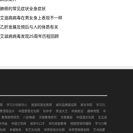
肺痨的常见症状全身症状
艾滋病病毒在男女身上表现不一样
乙肝发展及预后与人的体质有关
艾滋病病毒发现25周年历程回顾
网
学习力训练中心
旅游风景名胜网
城市品牌建设网
家长学院
学习力
育顶层设计
中国爱情文化网
玩中学
笑话大王
科技前沿
趣味地理
中
教育趋势研究
八卦晚报
天赋教育研究
天赋邂逅
中国酒文化网
宝宝成
壳书画
中国兰花网
演讲与口才
现代家庭教育
网络营销传播网
学习力教
化网
幸福智库
茶艺文化网
世界民俗文化网
世界营销策划网
艺术启蒙