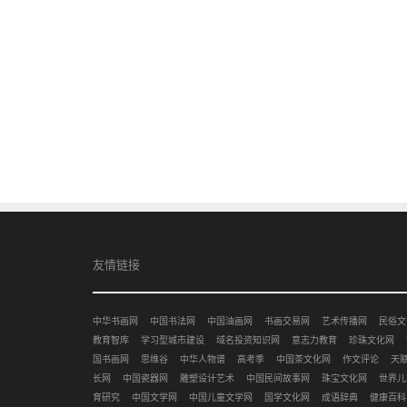
友情链接
中华书画网
中国书法网
中国油画网
书画交易网
艺术传播网
民俗文
教育智库
学习型城市建设
域名投资知识网
意志力教育
珍珠文化网
国书画网
思维谷
中华人物谱
高考季
中国茶文化网
作文评论
天
长网
中国瓷器网
雕塑设计艺术
中国民间故事网
珠宝文化网
世界儿
育研究
中国文学网
中国儿童文学网
国学文化网
成语辞典
健康百科