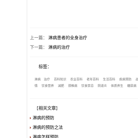
上一篇
：
淋病患者的全身治疗
下一篇
：
淋病的治疗
标签：
淋病
治疗
百科知识
农业百科
老年百科
生活百科
疾病预防
情
饮食营养
减肥
颈椎病
饮食禁忌
阴道炎
体质养生
糖尿病
【
相关文章
】
淋病的预防
淋病的预防之法
淋病怎样预防