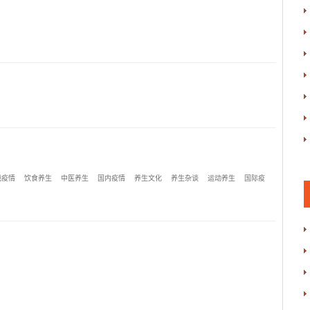
战疫情
饮食养生
中医养生
国内疫情
养生文化
养生杂谈
运动养生
国际疫