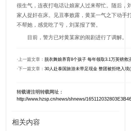
很生气，连夜打电话让娘家人过来帮忙。随后，
家人捉奸在床。见丑事败露，黄某一气之下动手
不帮她，感觉吃了亏，刘某报了警。
目前，警方已对黄某家的闹剧进行了调解。
·上一篇文章：
脱衣舞娘养育8个孩子 每年领取3.1万英镑救
·下一篇文章：
30人赴泰国旅游未带足现金 整团被拒绝入境(
转载请注明转载网址：
http://www.hzsp.cn/news/shnews/165112032803E3
相关内容