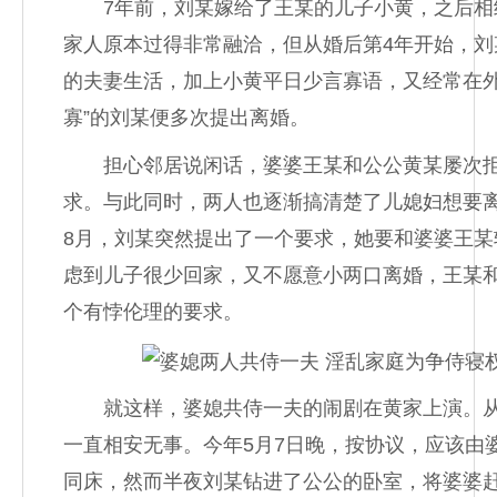
7年前，刘某嫁给了王某的儿子小黄，之后相
家人原本过得非常融洽，但从婚后第4年开始，刘
的夫妻生活，加上小黄平日少言寡语，又经常在外
寡”的刘某便多次提出离婚。
担心邻居说闲话，婆婆王某和公公黄某屡次拒
求。与此同时，两人也逐渐搞清楚了儿媳妇想要
8月，刘某突然提出了一个要求，她要和婆婆王某
虑到儿子很少回家，又不愿意小两口离婚，王某
个有悖伦理的要求。
就这样，婆媳共侍一夫的闹剧在黄家上演。从
一直相安无事。今年5月7日晚，按协议，应该由
同床，然而半夜刘某钻进了公公的卧室，将婆婆