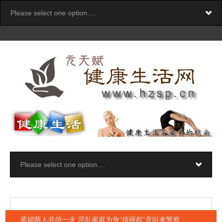
婆媳两人共侍一夫 淫乱家庭为争“侍寝权”竟叫来警察