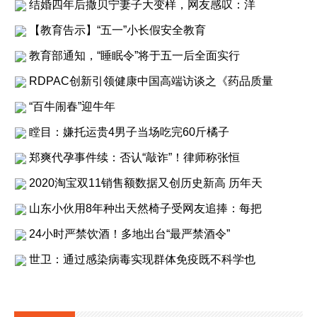
结婚四年后撒贝宁妻子大变样，网友感叹：洋
【教育告示】“五一”小长假安全教育
教育部通知，“睡眠令”将于五一后全面实行
RDPAC创新引领健康中国高端访谈之《药品质量
“百牛闹春”迎牛年
瞠目：嫌托运贵4男子当场吃完60斤橘子
郑爽代孕事件续：否认“敲诈”！律师称张恒
2020淘宝双11销售额数据又创历史新高 历年天
山东小伙用8年种出天然椅子受网友追捧：每把
24小时严禁饮酒！多地出台“最严禁酒令”
世卫：通过感染病毒实现群体免疫既不科学也