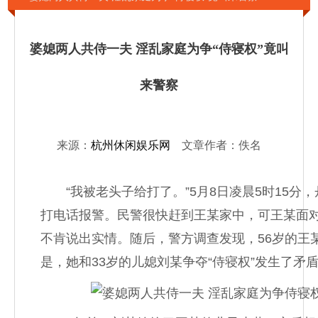
婆媳两人共侍一夫 淫乱家庭为争“侍寝权”竟叫
来警察
来源：
杭州休闲娱乐网
文章作者：佚名
“我被老头子给打了。”5月8日凌晨5时15分
打电话报警。民警很快赶到王某家中，可王某面
不肯说出实情。随后，警方调查发现，56岁的王
是，她和33岁的儿媳刘某争夺“侍寝权”发生了矛