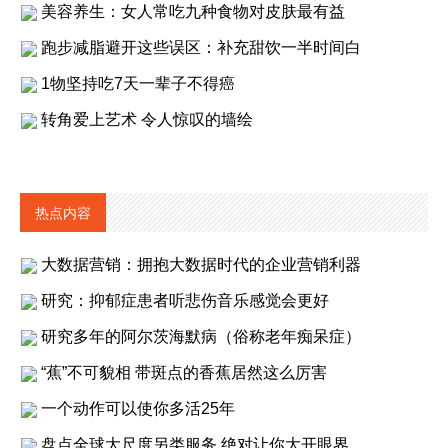
美容养生：女人常吃九种食物对皮肤最有益
跑步减脂避开这些误区：补充甜饮一半时间白
1物坚持吃7天一辈子不得癌
转角爱上艺术 令人惊叹的墙绘
热点内容
大数据营销：拥抱大数据时代的企业营销利器
研究：抑郁症患者听悲伤音乐感觉会更好
研究多年的阿尔茨海默病（俗称老年痴呆症）
“蕉”不可貌相 带斑点的香蕉居然这么厉害
一个动作可以使你多活25年
盘点全球大尺度另类服务 绝对让你大开眼界