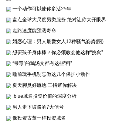
一个动作可以使你多活25年
盘点全球大尺度另类服务 绝对让你大开眼界
走路速度能预测寿命
婚恋心理：男人最爱女人12种骚气姿势(图)
想要孩子身体棒？你必须教会他这样“挑食”
“带毒”的鸡汤文都有这些“料”
睡前玩手机别忘做这几个保护小动作
夏天脚臭好尴尬 三招帮你解决
.blue域名投资价值的深度分析
男人走下坡路的7大信号
像投资古董一样投资域名