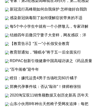
专家：第2轮感染高峰或在3到5月，第二轮感染
新冠流行高峰期如何自我保护 怎样做好自我防
感染新冠病毒阳了如何缓解症状带来的不适
每5个中小学生中就有一个小胖墩儿，专家详解
结婚四年后撒贝宁妻子大变样，网友感叹：洋
【教育告示】“五一”小长假安全教育
教育部通知，“睡眠令”将于五一后全面实行
RDPAC创新引领健康中国高端访谈之《药品质量
“百牛闹春”迎牛年
瞠目：嫌托运贵4男子当场吃完60斤橘子
郑爽代孕事件续：否认“敲诈”！律师称张恒
2020淘宝双11销售额数据又创历史新高 历年天
山东小伙用8年种出天然椅子受网友追捧：每把