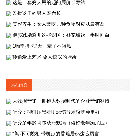
这是一套穷人用的起的廉价长寿法
爱搓这里的男人寿命长
美容养生：女人常吃九种食物对皮肤最有益
跑步减脂避开这些误区：补充甜饮一半时间白
1物坚持吃7天一辈子不得癌
转角爱上艺术 令人惊叹的墙绘
热点内容
大数据营销：拥抱大数据时代的企业营销利器
研究：抑郁症患者听悲伤音乐感觉会更好
研究多年的阿尔茨海默病（俗称老年痴呆症）
“蕉”不可貌相 带斑点的香蕉居然这么厉害