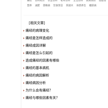
痛经
百科知识
农业百科
老年百科
生活百科
疾病预防
战疫情
营养
减肥
颈椎病
饮食禁忌
阴道炎
体质养生
糖尿病
【
相关文章
】
痛经的病理变化
痛经是怎样造成的
痛经成因详解
痛经是怎么引起的
造成痛经的因素有哪些
痛经的基本病机
痛经的病因解析
痛经病因分析
为什么会有痛经？
痛经与哪些因素有关？