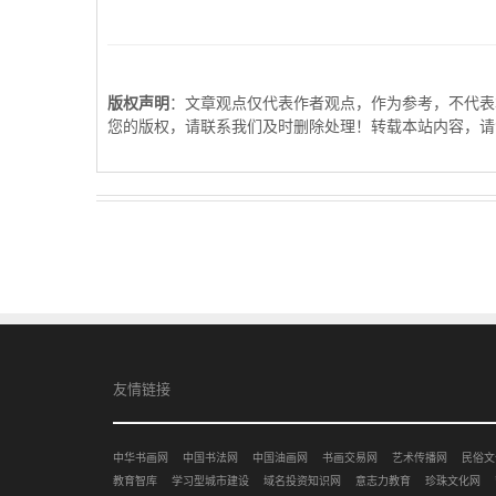
版权声明
：文章观点仅代表作者观点，作为参考，不代表
您的版权，请联系我们及时删除处理！转载本站内容，请
友情链接
中华书画网
中国书法网
中国油画网
书画交易网
艺术传播网
民俗文
教育智库
学习型城市建设
域名投资知识网
意志力教育
珍珠文化网