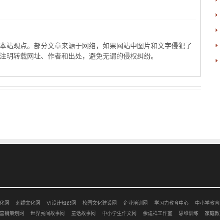
本站观点。部分文章来源于网络，如果网站中图片和文字侵犯了
注明转载网址、作者和出处，避免无谓的侵权纠纷。
化网
刺绣文化网
VI设计知识网
校园文化建设网
企业培训网
学习力教育中心
中小学教育
营销策划网
世界民间故事网
童话故事网
中小学生作文网
余建祥工作室
思维训练
家庭教