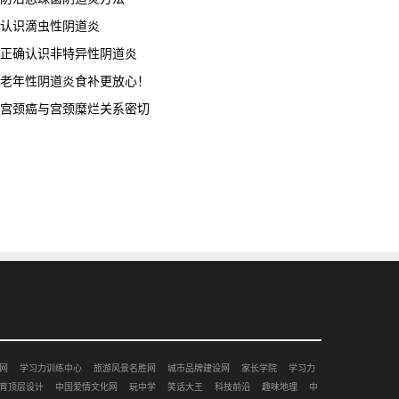
认识滴虫性阴道炎
正确认识非特异性阴道炎
老年性阴道炎食补更放心！
宫颈癌与宫颈糜烂关系密切
网
学习力训练中心
旅游风景名胜网
城市品牌建设网
家长学院
学习力
育顶层设计
中国爱情文化网
玩中学
笑话大王
科技前沿
趣味地理
中