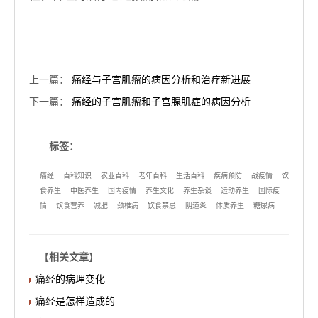
上一篇
：
痛经与子宫肌瘤的病因分析和治疗新进展
下一篇
：
痛经的子宫肌瘤和子宫腺肌症的病因分析
标签：
痛经
百科知识
农业百科
老年百科
生活百科
疾病预防
战疫情
饮
食养生
中医养生
国内疫情
养生文化
养生杂谈
运动养生
国际疫
情
饮食营养
减肥
颈椎病
饮食禁忌
阴道炎
体质养生
糖尿病
【
相关文章
】
痛经的病理变化
痛经是怎样造成的