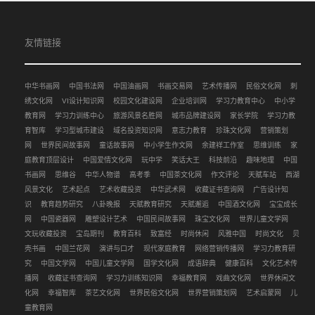
友情链接
中华书画网
中国书法网
中国油画网
书画交易网
艺术传播网
民俗文化网
刺
绣文化网
VI设计知识网
校园文化建设网
企业培训网
学习力教育中心
中小学
教育网
学习力训练中心
旅游风景名胜网
城市品牌建设网
家长学院
学习力教
育智库
学习型城市建设
域名投资知识网
意志力教育
珍珠文化网
营销策划
网
世界民间故事网
童话故事网
中小学生作文网
余建祥工作室
思维训练
家
庭教育顶层设计
中国爱情文化网
玩中学
笑话大王
科技前沿
趣味地理
中国
书画网
思维谷
中华人物谱
高考季
中国茶文化网
作文评论
天赋车站
西湖
风景文化
艺术起点
艺术收藏投资
中华武术网
收藏证书查询网
广告设计知
识
教育趋势研究
八卦晚报
天赋教育研究
天赋邂逅
中国酒文化网
宝宝成长
网
中国瓷器网
雕塑设计艺术
中国民间故事网
珠宝文化网
世界儿童文学网
文玩收藏投资
宝岛期刊
教育百科
致富经
时尚休闲
风雅中国
时尚文化
贝
壳书画
中国兰花网
演讲与口才
现代家庭教育
网络营销传播网
学习力教育研
究
中国文学网
中国儿童文学网
国学文化网
成语辞典
健康百科
文化艺术传
播网
收藏证书查询网
学习力训练知识网
幸福教育网
戏曲文化网
世界休闲文
化网
幸福智库
茶艺文化网
世界民俗文化网
世界营销策划网
艺术启蒙网
儿
童教育网